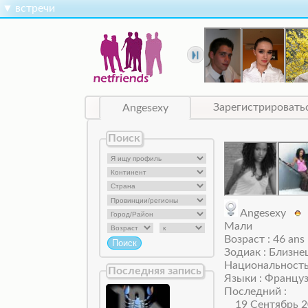
▼
встречи
Angesexy
Зарегистрировать
Поиск
Angesexy
Мали
Возраст : 46 ans
Зодиак : Близн
Национальность
Последняя запись
Языки : Францу
Последний :
19 Сентябрь 2