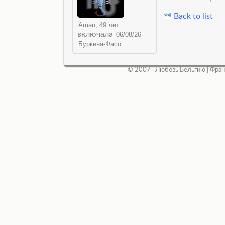
Back to list
включала
© 2007 |
Любовь Бельгию
|
Фран