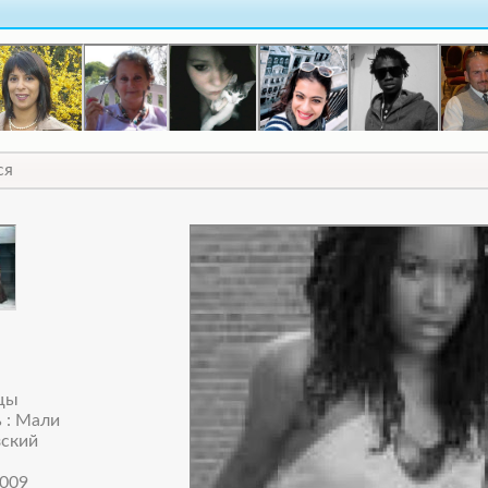
ся
ецы
 : Мали
зский
009