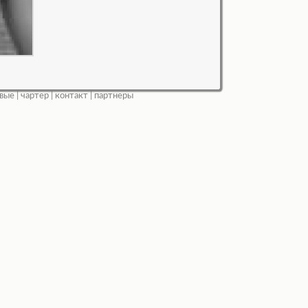
вые
|
чартер
|
контакт
|
партнеры