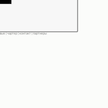
вые
|
чартер
|
контакт
|
партнеры