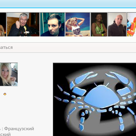
ваться
01
 : Французский
зский