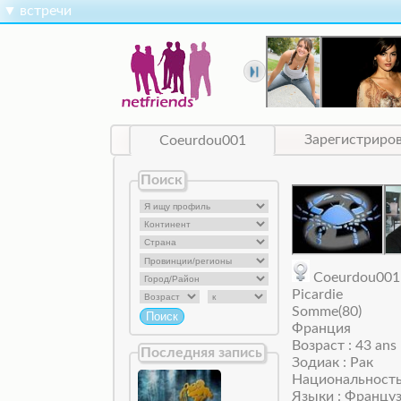
▼
встречи
Coeurdou001
Зарегистриро
Поиск
Coeurdou0
Picardie
Somme(80)
Франция
Возраст : 43 ans
Последняя запись
Зодиак : Рак
Национальность
Языки : Францу