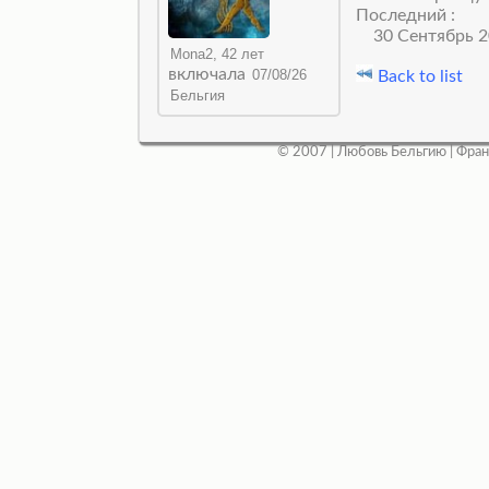
Последний :
30 Сентябрь 2
включала
Back to list
© 2007 |
Любовь Бельгию
|
Фран