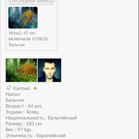
Последняя запись
включала
Karma6
Namur
Бельгия
Возраст : 44 ans
Зодиак : Телец
Национальность : Бельгийский
Размер : 183 cm
Вес : 97 kgs
Этничность : Европейский