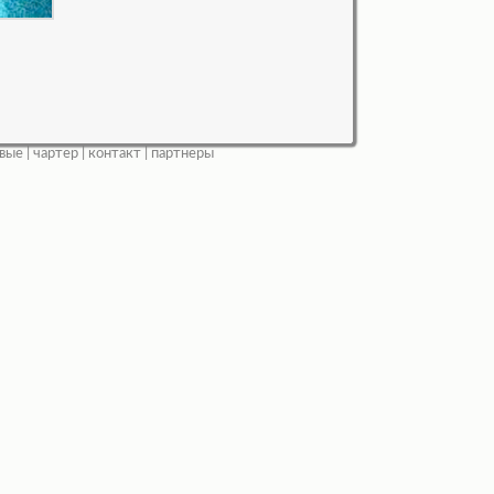
вые
|
чартер
|
контакт
|
партнеры