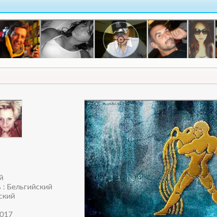
й
 : Бельгийский
ский
017