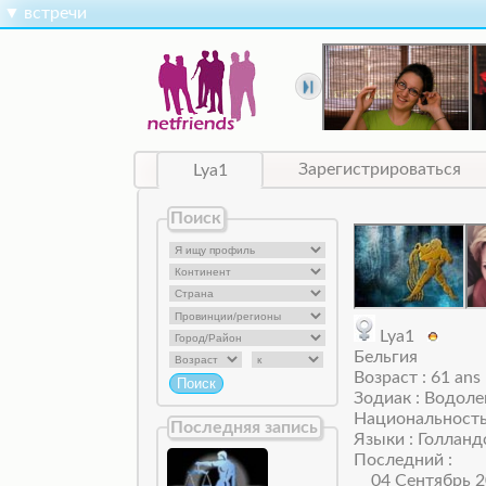
▼
встречи
Lya1
Зарегистрироваться
Поиск
Lya1
Бельгия
Возраст : 61 ans
Зодиак : Водоле
Национальность
Последняя запись
Языки : Голланд
Последний :
04 Сентябрь 2