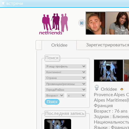
▼
встречи
Orkidee
Зарегистрироватьс
Поиск
Orkidee
Provence Alpes C
Alpes Maritimes(
Франция
Возраст : 76 ans
Последняя запись
Зодиак : Близн
Национальность
Языки : Францу