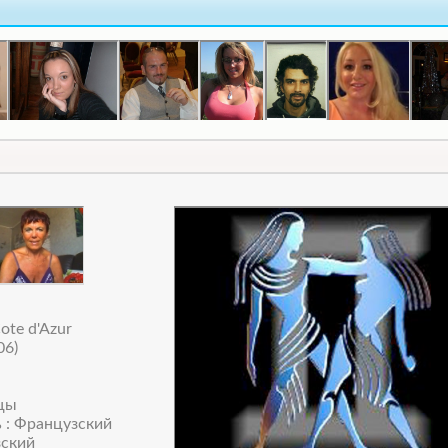
я
ote d'Azur
06)
ецы
 : Французский
зский