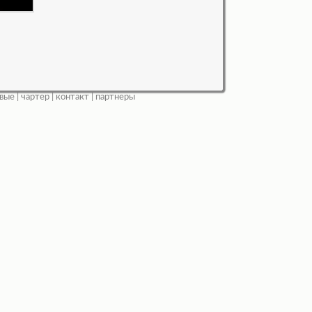
вые
|
чартер
|
контакт
|
партнеры