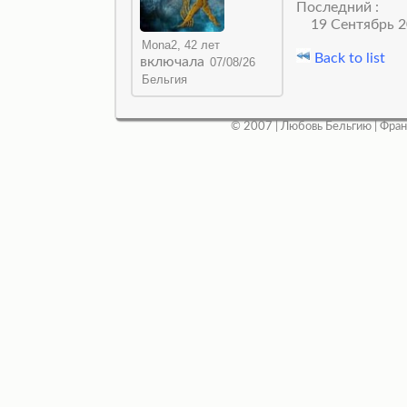
Последний :
19 Сентябрь 2
Back to list
включала
© 2007 |
Любовь Бельгию
|
Фран