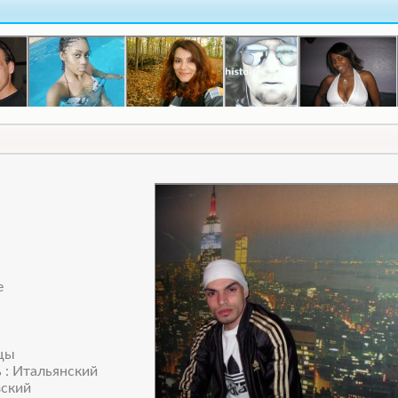
e
ецы
 : Итальянский
зский