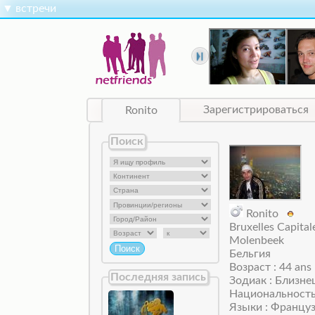
▼
встречи
Ronito
Зарегистрироваться
Поиск
Ronito
Bruxelles Capital
Molenbeek
Бельгия
Возраст : 44 ans
Последняя запись
Зодиак : Близн
Национальность
Языки : Францу