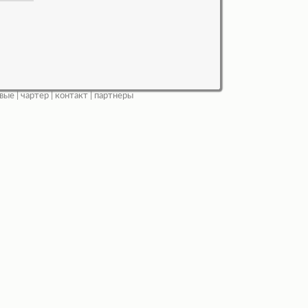
вые
|
чартер
|
контакт
|
партнеры