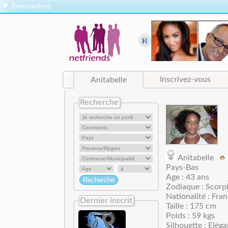
▼
Rencontres
Anitabelle
Inscrivez-vous
Recherche
Anitabelle
Pays-Bas
Age : 43 ans
Zodiaque : Scorp
Nationalité : Fran
Dernier inscrit
Taille : 175 cm
Poids : 59 kgs
Silhouette : Elég