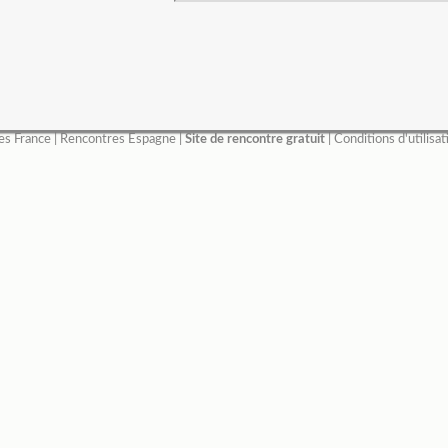
es France
|
Rencontres Espagne
|
Site de rencontre gratuit
|
Conditions d'utilisat