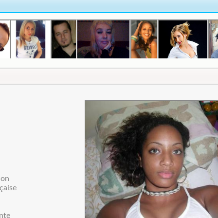
ion
çaise
ante