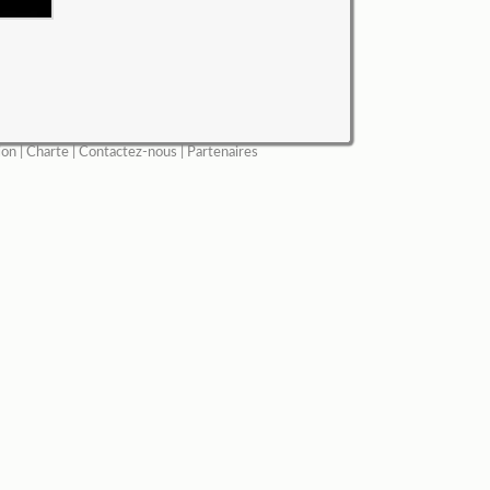
ion
|
Charte
|
Contactez-nous
|
Partenaires