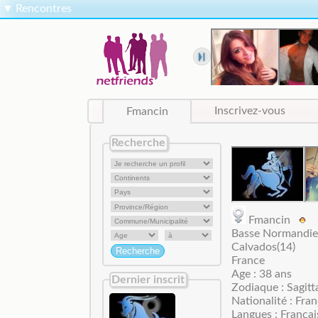
▼
Rencontres
Fmancin
Inscrivez-vous
Recherche
Fmancin
Basse Normandie
Calvados(14)
France
Age : 38 ans
Dernier inscrit
Zodiaque : Sagitt
Nationalité : Fran
Langues : Françai