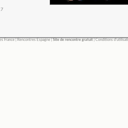
17
es France
|
Rencontres Espagne
|
Site de rencontre gratuit
|
Conditions d'utilisat