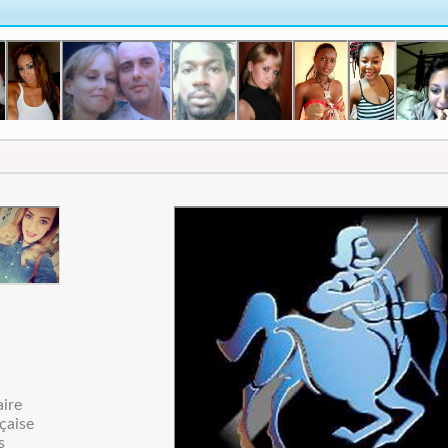
aire
çaise
s