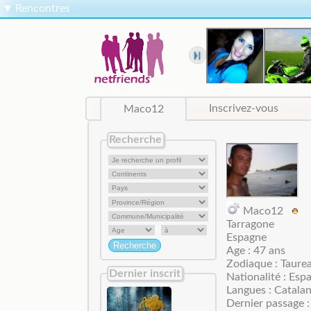
▼
Rencontres
Maco12
Inscrivez-vous
Recherche
Maco12
Tarragone
Espagne
Age : 47 ans
Zodiaque : Taure
Dernier inscrit
Nationalité : Esp
Langues : Catala
Dernier passage :