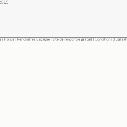
2015
es France
|
Rencontres Espagne
|
Site de rencontre gratuit
|
Conditions d'utilisat