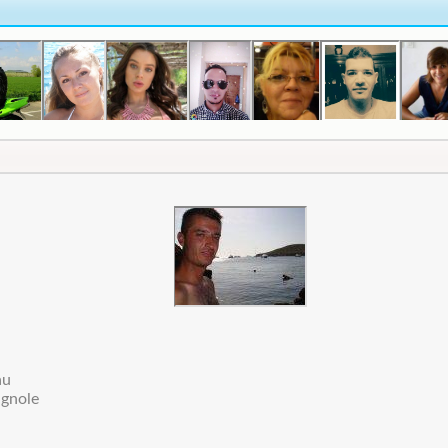
au
agnole
n