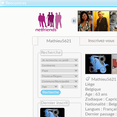
▼
Rencontres
Mathieu5621
Inscrivez-vous
Recherche
Mathieu562
Liège
Belgique
Age : 63 ans
Zodiaque : Capri
Dernier inscrit
Nationalité : Belg
Langues : Françai
Dernier passage :