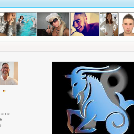
1
corne
e
s