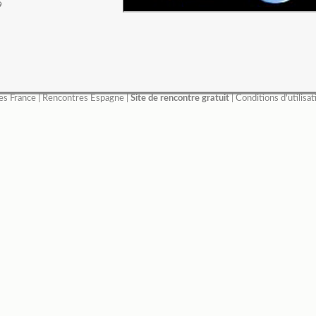
9
es France
|
Rencontres Espagne
|
Site de rencontre gratuit
|
Conditions d'utilisat