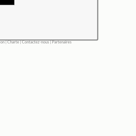
ion
|
Charte
|
Contactez-nous
|
Partenaires