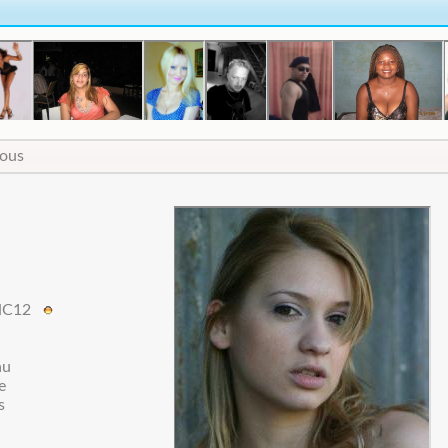
vous
NC12
au
e
s