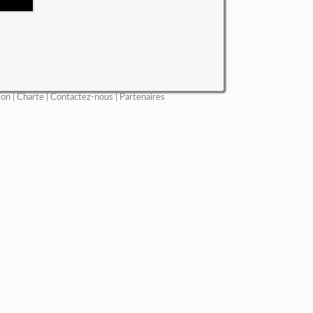
ion
|
Charte
|
Contactez-nous
|
Partenaires