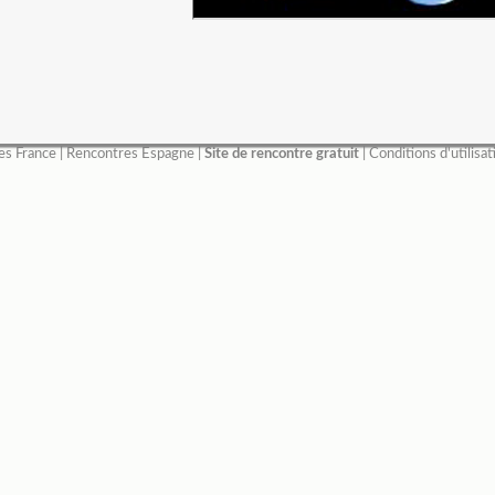
es France
|
Rencontres Espagne
|
Site de rencontre gratuit
|
Conditions d'utilisat