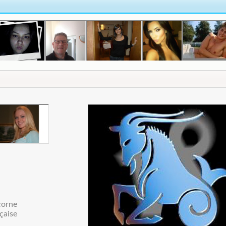
corne
çaise