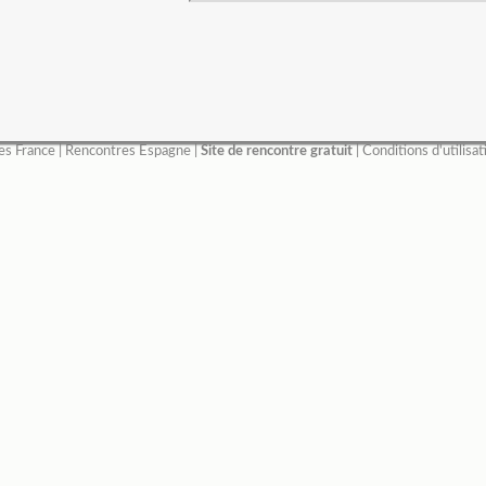
es France
|
Rencontres Espagne
|
Site de rencontre gratuit
|
Conditions d'utilisat