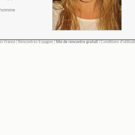
 homme
es France
|
Rencontres Espagne
|
Site de rencontre gratuit
|
Conditions d'utilisat