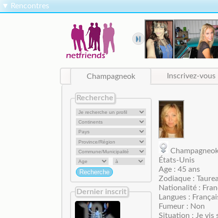
▼
Rencontres
Champagneok
Inscrivez-vous
Recherche
Champagne
États-Unis
Age : 45 ans
Zodiaque : Taure
Nationalité : Fran
Dernier inscrit
Langues : Françai
Fumeur : Non
Situation : Je vis 