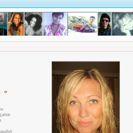
ok
au
çaise
s
seul(e)