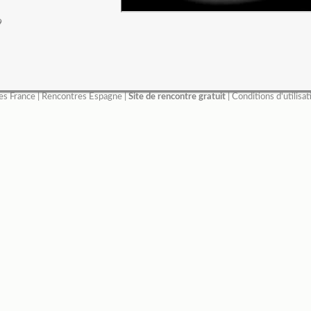
9
es France
|
Rencontres Espagne
|
Site de rencontre gratuit
|
Conditions d'utilisat