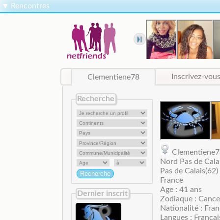
▼
Rencontres
Clementiene78
Inscrivez-vou
Recherche
Clementien
Nord Pas de Cala
Pas de Calais(62)
France
Age : 41 ans
Dernier inscrit
Zodiaque : Cance
Nationalité : Fran
Langues : Françai