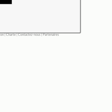
ion
|
Charte
|
Contactez-nous
|
Partenaires