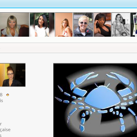
s
e78
is
r
çaise
s