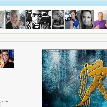
au
çaise
s