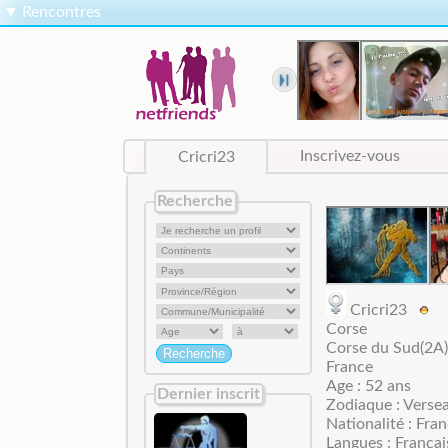
▼
Rencontres
Cricri23
Inscrivez-vous
Recherche
Cricri23
Corse
Corse du Sud(2A)
France
Age : 52 ans
Dernier inscrit
Zodiaque : Verse
Nationalité : Fran
Langues : Françai