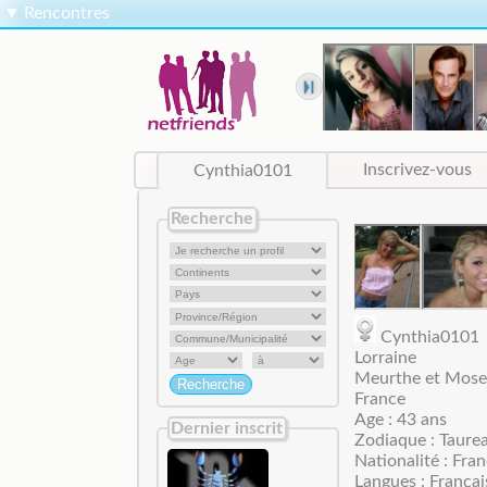
▼
Rencontres
Cynthia0101
Inscrivez-vous
Recherche
Cynthia010
Lorraine
Meurthe et Mosel
France
Age : 43 ans
Dernier inscrit
Zodiaque : Taure
Nationalité : Fran
Langues : Françai