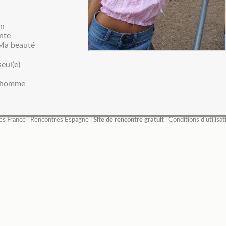
en
ante
: Ma beauté
seul(e)
 homme
es France
|
Rencontres Espagne
|
Site de rencontre gratuit
|
Conditions d'utilisat