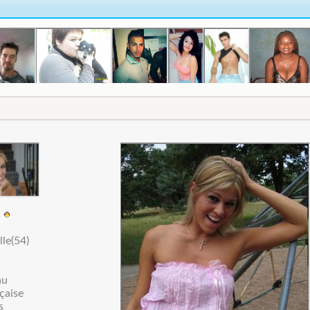
1
le(54)
au
çaise
s