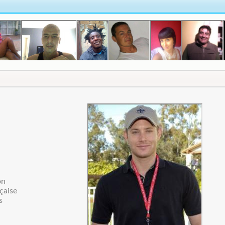
on
çaise
s