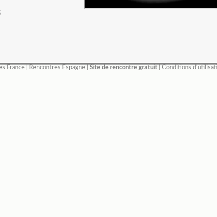
5
es France
|
Rencontres Espagne
|
Site de rencontre gratuit
|
Conditions d'utilisat