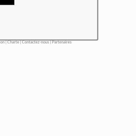
ion
|
Charte
|
Contactez-nous
|
Partenaires