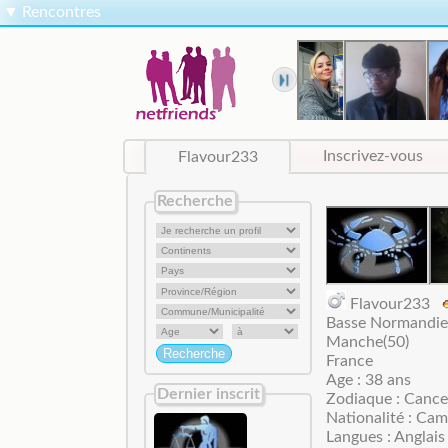
▼
Rencontres
Flavour233
Inscrivez-vous
Recherche
Flavour233
Basse Normandie
Manche(50)
France
Age : 38 ans
Dernier inscrit
Zodiaque : Cance
Nationalité : Ca
Langues : Anglais