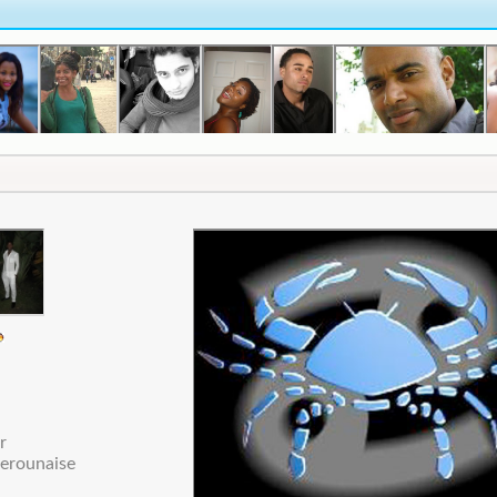
r
merounaise