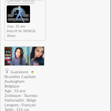
Dernier inscrit
inscrit le
Guenievre
Bruxelles Capitale
Auderghem
Belgique
Age : 33 ans
Zodiaque : Taureau
Nationalité : Belge
Langues : Français
Taille : 155 cm