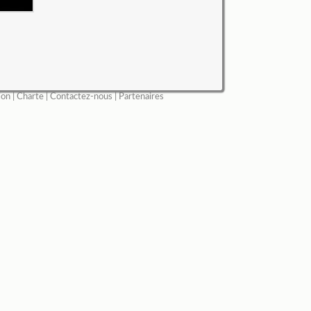
ion
|
Charte
|
Contactez-nous
|
Partenaires