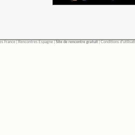
es France
|
Rencontres Espagne
|
Site de rencontre gratuit
|
Conditions d'utilisat