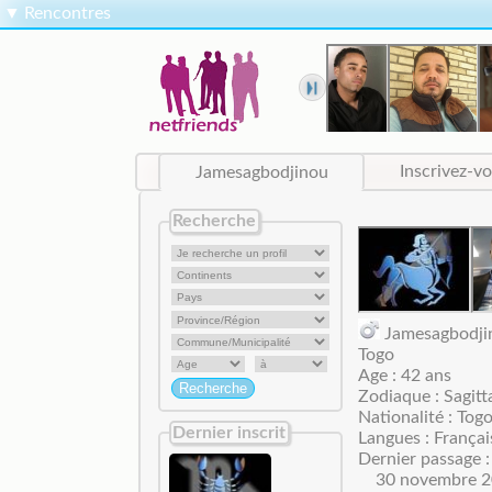
▼
Rencontres
Jamesagbodjinou
Inscrivez-v
Recherche
Jamesagbodj
Togo
Age : 42 ans
Zodiaque : Sagitt
Nationalité : Togo
Dernier inscrit
Langues : Françai
Dernier passage :
30 novembre 2