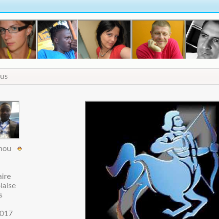
ous
inou
aire
laise
s
017