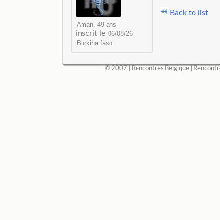
Back to list
inscrit le
© 2007 |
Rencontres Belgique
|
Rencontr