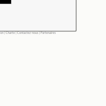
ion
|
Charte
|
Contactez-nous
|
Partenaires