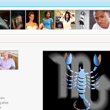
ion
çaise
s