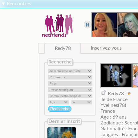
▼
Rencontres
Redy78
Inscrivez-vous
Recherche
Redy78
Ile de France
Yvelines(78)
France
Age : 69 ans
Dernier inscrit
Zodiaque : Scorp
Nationalité : Fran
Langues : Françai