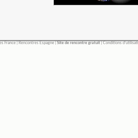
es France
|
Rencontres Espagne
|
Site de rencontre gratuit
|
Conditions d'utilisat