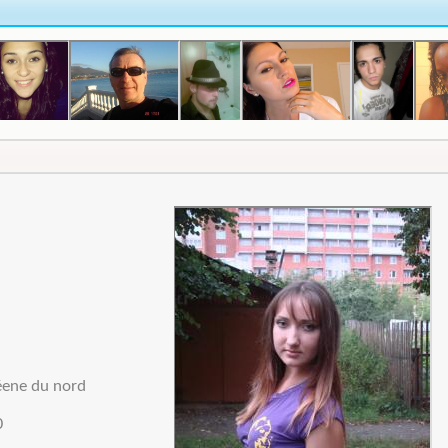
éene du nord
0