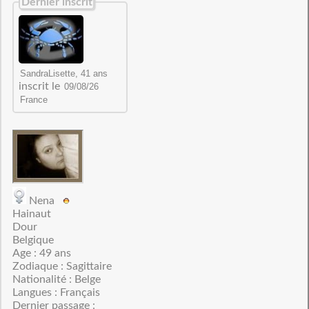
Dernier inscrit
inscrit le
Nena
Hainaut
Dour
Belgique
Age : 49 ans
Zodiaque : Sagittaire
Nationalité : Belge
Langues : Français
Dernier passage :