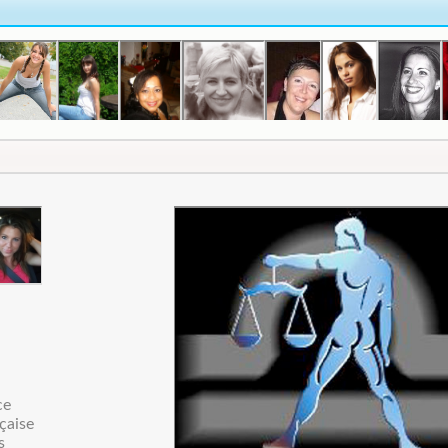
ce
çaise
s