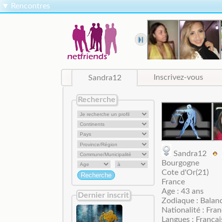
▼
Rencontres
Sandra12
Inscrivez-vous
Recherche
Sandra12
Bourgogne
Cote d'Or(21)
France
Age : 43 ans
Dernier inscrit
Zodiaque : Balan
Nationalité : Fran
Langues : Françai