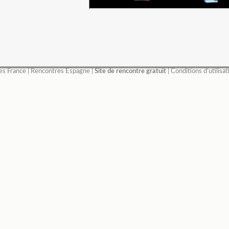
es France
|
Rencontres Espagne
|
Site de rencontre gratuit
|
Conditions d'utilisat