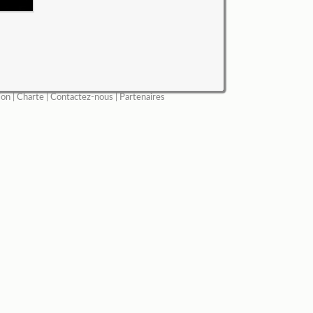
ion
|
Charte
|
Contactez-nous
|
Partenaires