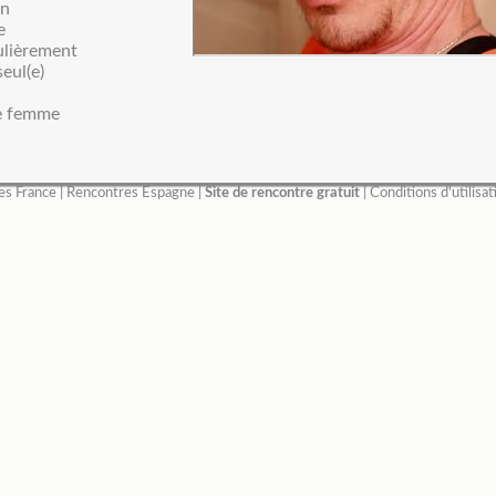
en
e
ulièrement
seul(e)
e femme
es France
|
Rencontres Espagne
|
Site de rencontre gratuit
|
Conditions d'utilisat