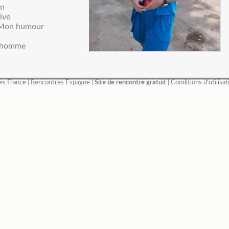
en
ive
: Mon humour
 homme
es France
|
Rencontres Espagne
|
Site de rencontre gratuit
|
Conditions d'utilisat