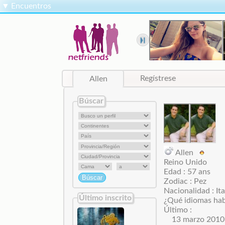
▼
Encuentros
Allen
Regístrese
Búscar
Allen
Reino Unido
Edad : 57 ans
Zodiac : Pez
Nacionalidad : Ita
Último inscrito
¿Qué idiomas habl
Último :
13 marzo 2010