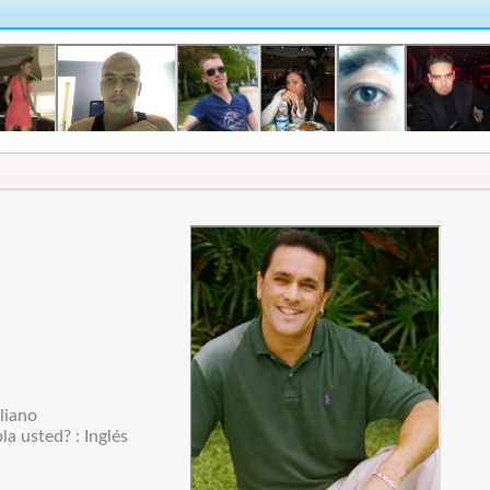
liano
a usted? : Inglés