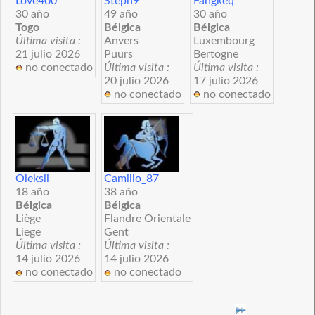
Love400
Steph9
Fangkeq
30 año
49 año
30 año
Togo
Bélgica
Bélgica
Última visita :
Anvers
Luxembourg
21 julio 2026
Puurs
Bertogne
no conectado
Última visita :
Última visita :
20 julio 2026
17 julio 2026
no conectado
no conectado
Oleksii
Camillo_87
18 año
38 año
Bélgica
Bélgica
Liège
Flandre Orientale
Liege
Gent
Última visita :
Última visita :
14 julio 2026
14 julio 2026
no conectado
no conectado