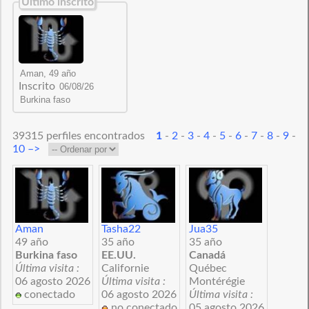
Último inscrito
Inscrito
39315 perfiles encontrados
1
-
2
-
3
-
4
-
5
-
6
-
7
-
8
-
9
-
10
–>
Aman
Tasha22
Jua35
49 año
35 año
35 año
Burkina faso
EE.UU.
Canadá
Última visita :
Californie
Québec
06 agosto 2026
Última visita :
Montérégie
conectado
06 agosto 2026
Última visita :
no conectado
05 agosto 2026