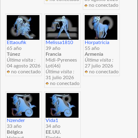
no conectado
Ettaoufik
Melissa1810
Horpatricia
65 año
39 año
55 año
Túnez
Francia
Armenia
Última visita :
Midi-Pyrenees
Última visita :
04 agosto 2026
Lot(46)
27 julio 2026
no conectado
Última visita :
no conectado
31 julio 2026
no conectado
Nzender
Vida1
33 año
34 año
Bélgica
EE.UU.
Hainaut
Floride