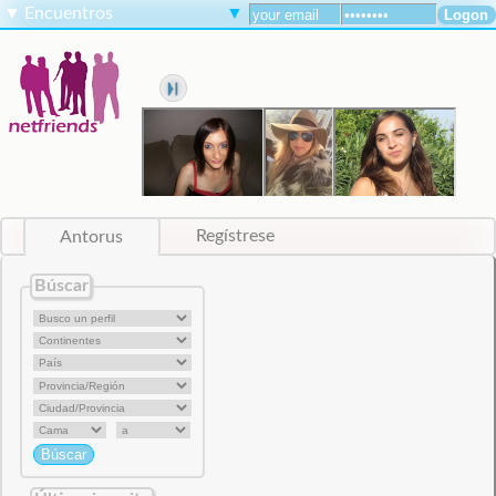
▼
Encuentros
▼
Antorus
Regístrese
Búscar