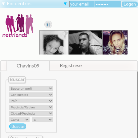
▼
Encuentros
▼
Chavins09
Regístrese
Búscar