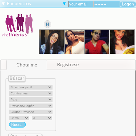
▼
Encuentros
▼
Chotaime
Regístrese
Búscar