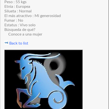
Peso : 55 kgs
Etnia : Europea
Silueta : Normal
El más atractivo : Mi generosidad
Fumar : No
Estatus : Vivo solo
Búsqueda de qué?
Conoce a una mujer
Back to list