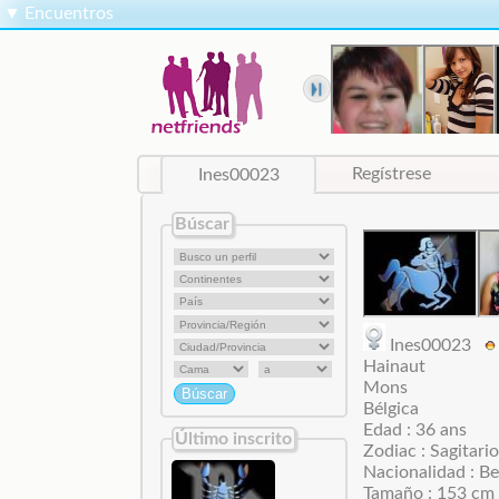
▼
Encuentros
Ines00023
Regístrese
Búscar
Ines00023
Hainaut
Mons
Bélgica
Edad : 36 ans
Último inscrito
Zodiac : Sagitario
Nacionalidad : Be
Tamaño : 153 cm