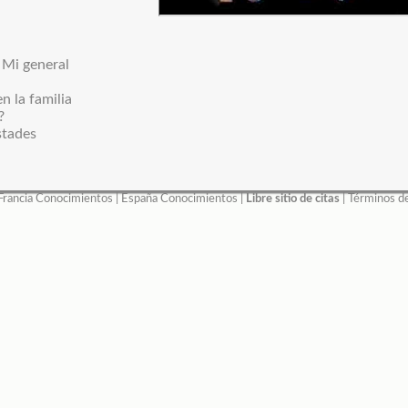
: Mi general
en la familia
?
tades
Francia Conocimientos
|
España Conocimientos
|
Libre sitio de citas
|
Términos d