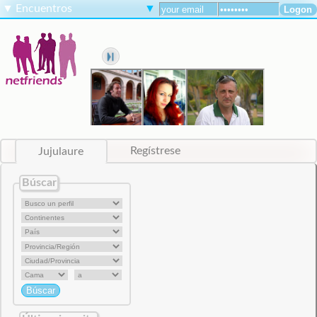
▼
Encuentros
▼
Jujulaure
Regístrese
Búscar