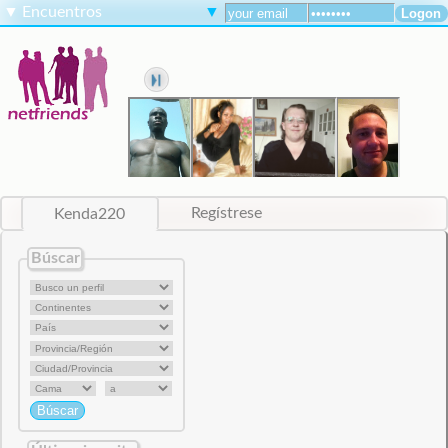
▼
Encuentros
▼
Kenda220
Regístrese
Búscar