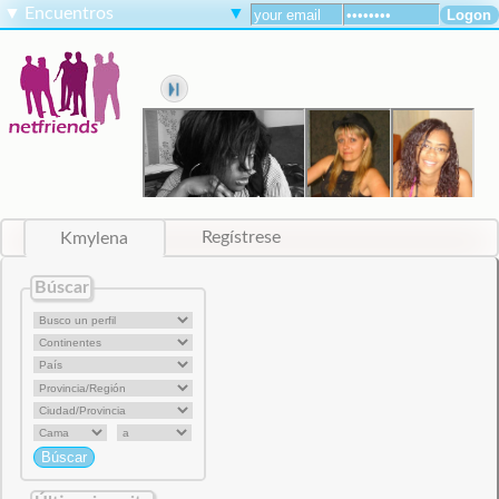
▼
Encuentros
▼
Kmylena
Regístrese
Búscar