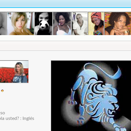
a
uso
a usted? : Inglés