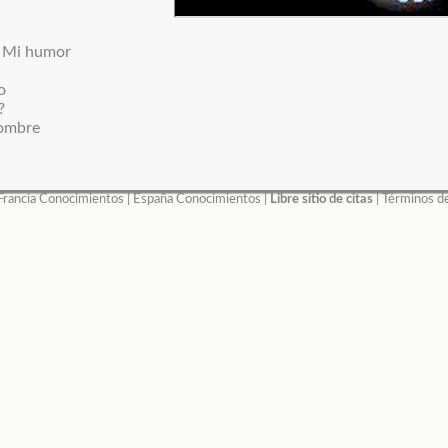
: Mi humor
o
?
ombre
Francia Conocimientos
|
España Conocimientos
|
Libre sitio de citas
|
Términos d