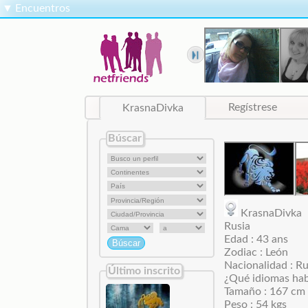
▼
Encuentros
KrasnaDivka
Regístrese
Búscar
KrasnaDivk
Rusia
Edad : 43 ans
Zodiac : León
Nacionalidad : R
Último inscrito
¿Qué idiomas habl
Tamaño : 167 cm
Peso : 54 kgs