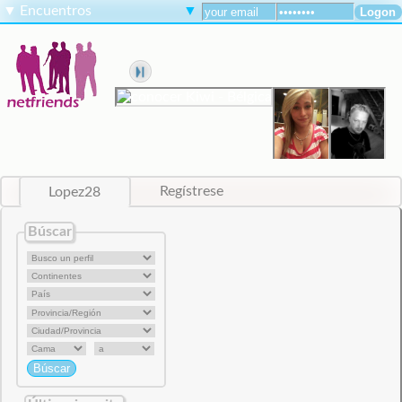
▼
Encuentros
▼
Lopez28
Regístrese
Búscar