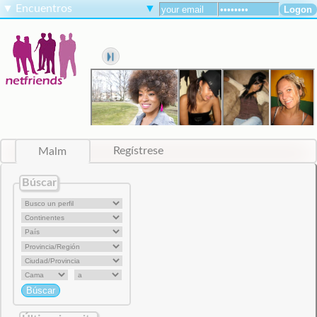
▼
Encuentros
▼
Malm
Regístrese
Búscar