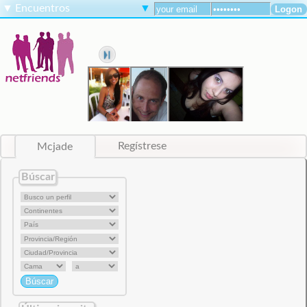
▼
Encuentros
▼
Mcjade
Regístrese
Búscar