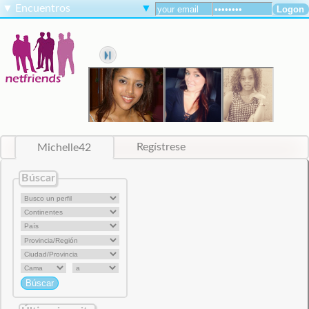
▼
Encuentros
▼
Michelle42
Regístrese
Búscar