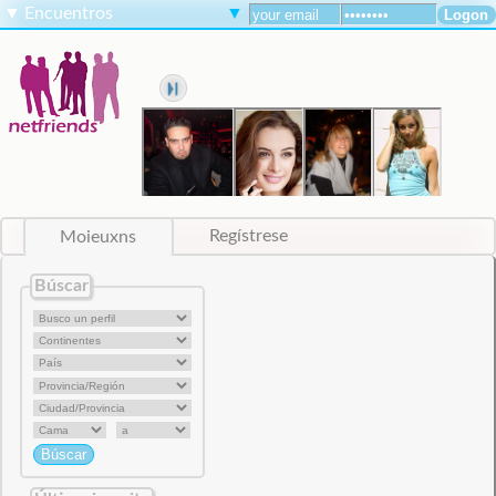
▼
Encuentros
▼
Moieuxns
Regístrese
Búscar