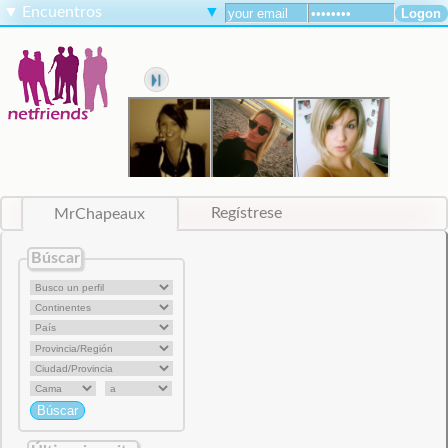
▼
Encuentros
▼
MrChapeaux
Regístrese
Búscar