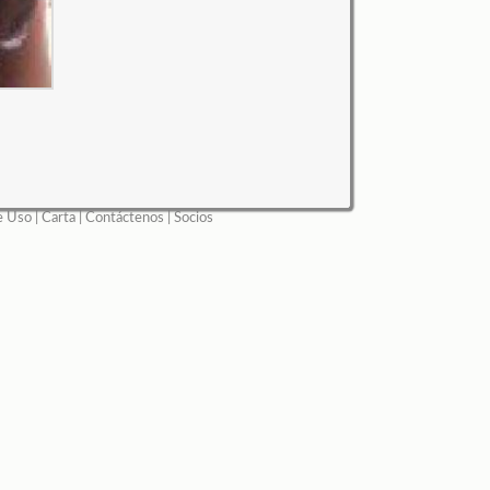
e Uso
|
Carta
|
Contáctenos
|
Socios