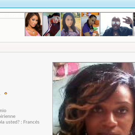
11
nio
oirienne
la usted? : Francés