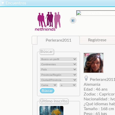
▼
Encuentros
Perlerare2011
Regístrese
Búscar
Perlerare20
Alemania
Edad : 46 ans
Zodiac : Capricor
Nacionalidad : Iv
Último inscrito
¿Qué idiomas hab
Tamaño : 168 cm
Peso : 65 kgs