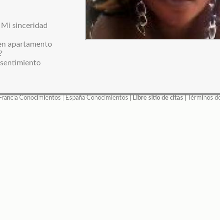
: Mi sinceridad
 en apartamento
?
sentimiento
Francia Conocimientos
|
España Conocimientos
|
Libre sitio de citas
|
Términos d