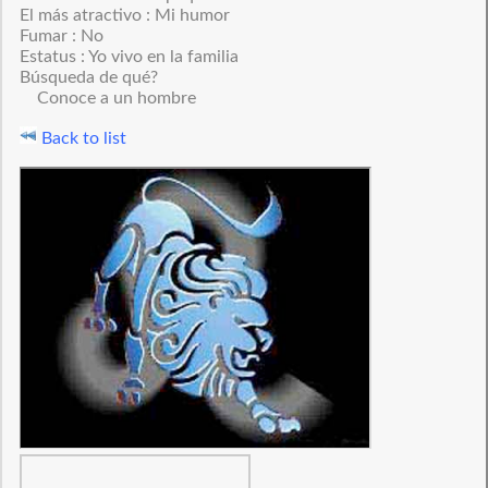
El más atractivo : Mi humor
Fumar : No
Estatus : Yo vivo en la familia
Búsqueda de qué?
Conoce a un hombre
Back to list