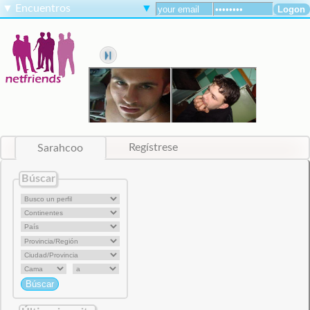
▼
Encuentros
▼
Sarahcoo
Regístrese
Búscar