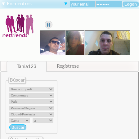
▼
Encuentros
▼
Tania123
Regístrese
Búscar