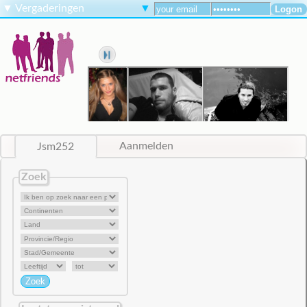
▼
Vergaderingen
▼
Jsm252
Aanmelden
Zoek