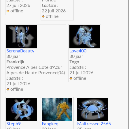
27 juli 2026
Laatste :
offline
22 juli 2026
offline
SerenaBeauty
Love400
30 jaar
30 jaar
Frankrijk
Togo
Provence Alpes Cote d'Azur
Laatste :
Alpes de Haute Provence(04)
21 juli 2026
Laatste :
offline
21 juli 2026
offline
Steph9
Fangkeq
Maitressecl2565