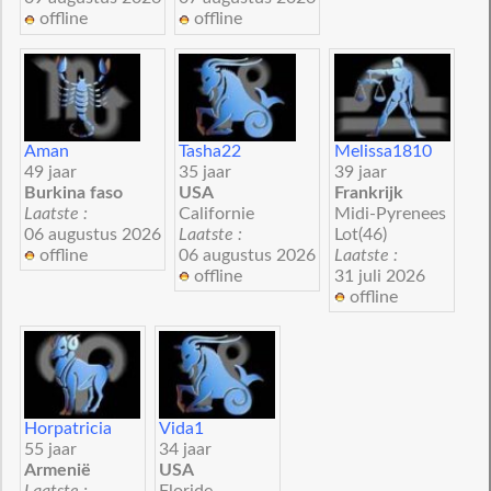
offline
offline
Aman
Tasha22
Melissa1810
49 jaar
35 jaar
39 jaar
Burkina faso
USA
Frankrijk
Laatste :
Californie
Midi-Pyrenees
06 augustus 2026
Laatste :
Lot(46)
offline
06 augustus 2026
Laatste :
offline
31 juli 2026
offline
Horpatricia
Vida1
55 jaar
34 jaar
Armenië
USA
Laatste :
Floride