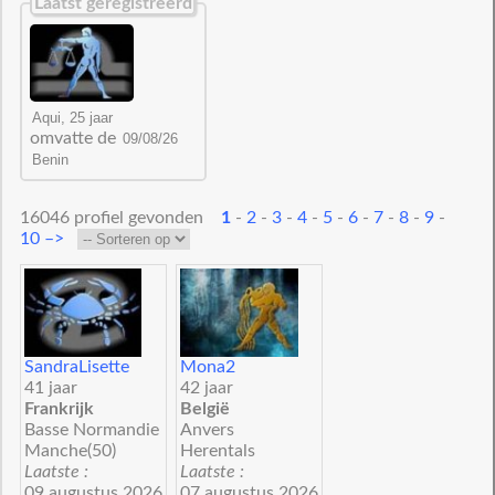
Laatst geregistreerd
omvatte de
16046 profiel gevonden
1
-
2
-
3
-
4
-
5
-
6
-
7
-
8
-
9
-
10
–>
SandraLisette
Mona2
41 jaar
42 jaar
Frankrijk
België
Basse Normandie
Anvers
Manche(50)
Herentals
Laatste :
Laatste :
09 augustus 2026
07 augustus 2026