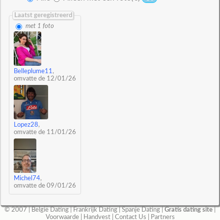
Laatst geregistreerd
met 1 foto
Belleplume11
,
omvatte de 12/01/26
Lopez28
,
omvatte de 11/01/26
Michel74
,
omvatte de 09/01/26
© 2007 |
België Dating
|
Frankrijk Dating
|
Spanje Dating
|
Gratis dating site
|
Voorwaarde
|
Handvest
|
Contact Us
|
Partners