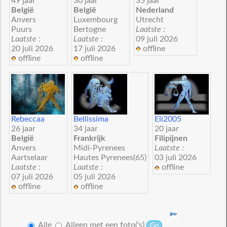
49 jaar
30 jaar
35 jaar
België
België
Nederland
Anvers
Luxembourg
Utrecht
Puurs
Bertogne
Laatste :
Laatste :
Laatste :
09 juli 2026
20 juli 2026
17 juli 2026
offline
offline
offline
Rebeccaa
Bellissima
Eli2005
26 jaar
34 jaar
20 jaar
België
Frankrijk
Filipijnen
Anvers
Midi-Pyrenees
Laatste :
Aartselaar
Hautes Pyrenees(65)
03 juli 2026
Laatste :
Laatste :
offline
07 juli 2026
05 juli 2026
offline
offline
Alle
Alleen met een foto('s)