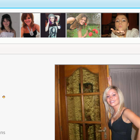
3
ans