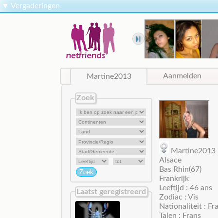
▼
Vergaderingen
Martine2013
Aanmelden
Zoek
Martine201
Alsace
Bas Rhin(67)
Frankrijk
Leeftijd : 46 ans
Laatst geregistreerd
Zodiac : Vis
Nationaliteit : Fr
Talen : Frans