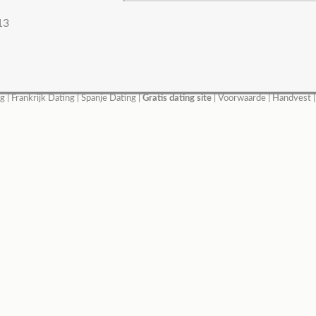
13
ng
|
Frankrijk Dating
|
Spanje Dating
|
Gratis dating site
|
Voorwaarde
|
Handvest